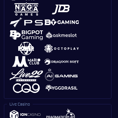
Live Casino