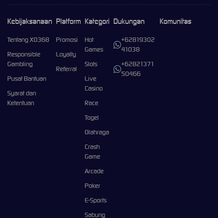
Kebijaksanaan
Platform
Kategori
Dukungan
Komunitas
Tentang XO368
Promosi
Hot
+62819302
Games
41038
Responsible
Loyalty
Gambling
Slots
+62821371
Referral
50466
Pusat Bantuan
Live
Casino
Syarat dan
Ketentuan
Race
Togel
Olahraga
Crash
Game
Arcade
Poker
E-Sports
Sabung