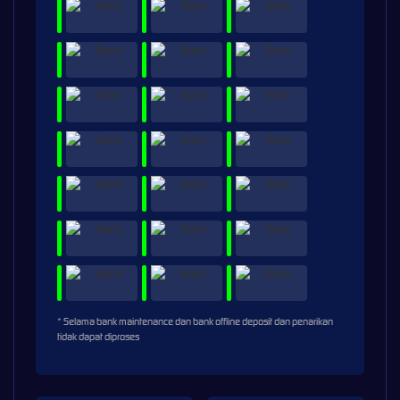
* Selama bank maintenance dan bank offline deposit dan penarikan
tidak dapat diproses