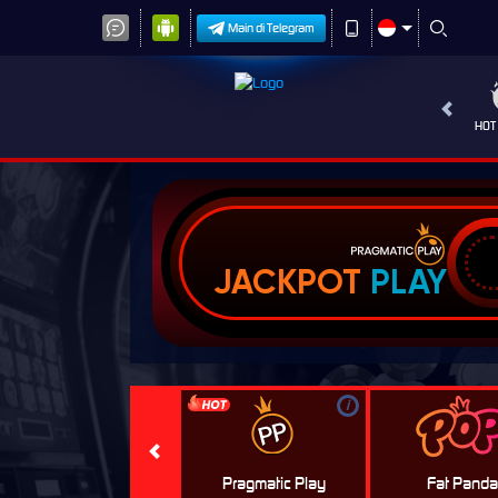
Main di Telegram
HOT
JACKPOT
PLAY
i
Pragmatic Play
Fat Pand