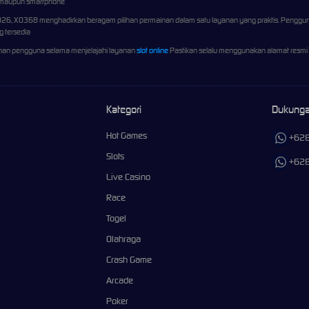
op maupun smartphone
2026, XO368 menghadirkan beragam pilihan permainan dalam satu layanan yang praktis. Pengg
g tersedia
nan pengguna selama menjelajahi layanan
slot online
Pastikan selalu menggunakan alamat resmi
Kategori
Dukung
Hot Games
+62
Slots
+62
Live Casino
Race
Togel
Olahraga
Crash Game
Arcade
Poker