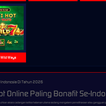
t Wild Ways
Se-Indonesia Di Tahun 2026
lot Online Paling Bonafit Se-In
butuhkan akses cadangan ketika halaman utama sedang mengalami pemeliharaan atau gangguan ja