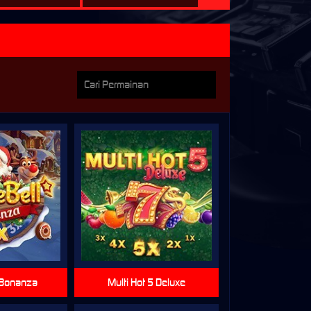
IDR
5,006,250.00
Gates of Olympus Super Scatter
d****8
IDR
4,740,150.00
Gates of Olympus Super Scatter
d****8
IDR
4,681,000.00
Gates of Olympus™
d****8
IDR
4,345,500.00
Gates of Olympus Super Scatter
d****8
IDR
4,270,400.00
Gates of Olympus™
d****8
IDR
3,267,550.00
Gates of Olympus Super Scatter
l Bonanza
Multi Hot 5 Deluxe
d****8
IDR
3,258,800.00