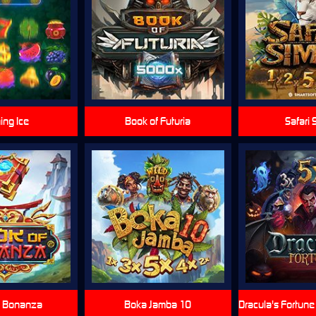
ing Ice
Book of Futuria
Safari 
f Bonanza
Boka Jamba 10