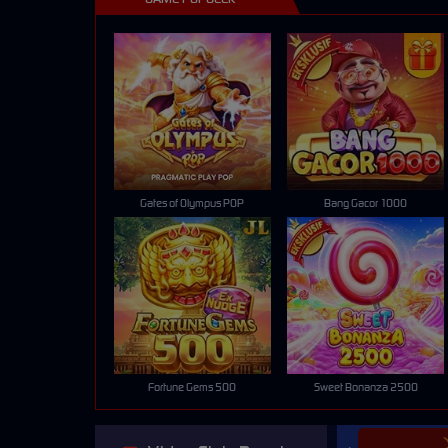
Gates of Olympus POP
Bang Gacor 1000
Fortune Gems 500
Sweet Bonanza 2500