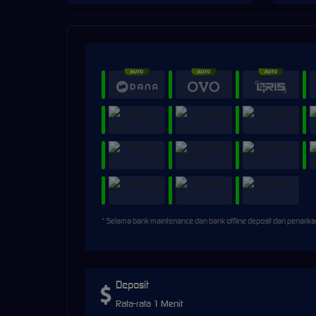
* Selama bank maintenance dan bank offline deposit dan penarikan
Deposit
Rata-rata 1 Menit