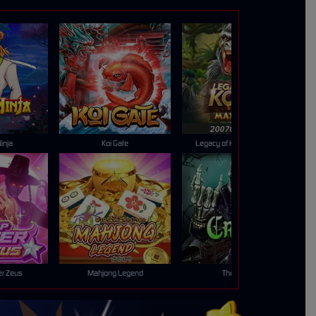
inja
Koi Gate
Legacy of Kong Maxways
r Zeus
Mahjong Legend
The Crypt