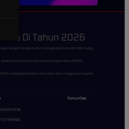
donesia Di Tahun 2026
ingan. Dengan tampilan modern, navigasi sederhana, dan sistem yang
na dapat menemukan informasi terbaru mengenai akses XO368,
O368, menjaga kerahasiaan data pribadi, serta menggunakan layanan
n
Komunitas
1930241038
2137150466