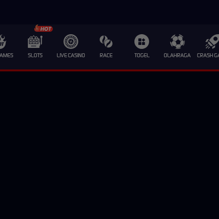
GAMES
SLOTS
LIVE CASINO
RACE
TOGEL
OLAHRAGA
CRASH 