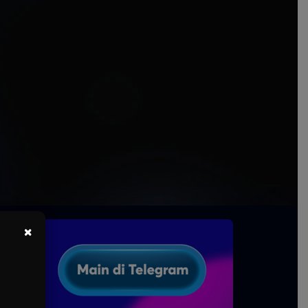
Pindai kode
untuk Und
Android A
×