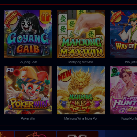
Goyang Gaib
Mahjong MaxWin
Way of N
Poker Win
Mahjong Wins Triple Pot
Kpop Hunte