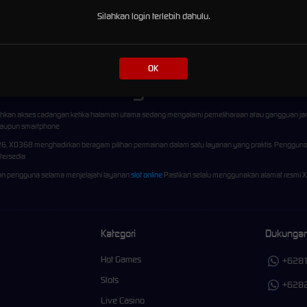
Silahkan login terlebih dahulu.
e-Indonesia Di Tahun 2026
OK
ot Online Paling Bonafit Se-In
tuhkan akses cadangan ketika halaman utama sedang mengalami pemeliharaan atau gangguan jar
 maupun smartphone
026, XO368 menghadirkan beragam pilihan permainan dalam satu layanan yang praktis. Penggu
 tersedia
an pengguna selama menjelajahi layanan
slot online
Pastikan selalu menggunakan alamat resmi X
Kategori
Dukunga
Hot Games
+628
Slots
+628
Live Casino