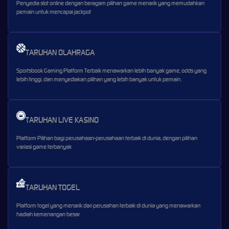
Penyedia slot online dengan beragam pilihan game menarik yang memudahkan
pemain untuk mencapai jackpot
TARUHAN OLAHRAGA
Sportsbook Gaming Platform Terbaik menawarkan lebih banyak game, odds yang
lebih tinggi, dan menyediakan pilihan yang lebih banyak untuk pemain.
TARUHAN LIVE KASINO
Platform Pilihan bagi perusahaan-perusahaan terbaik di dunia, dengan pilihan
variasi game terbanyak
TARUHAN TOGEL
Platform togel yang menarik dari perusahan terbaik di dunia yang menawarkan
hadiah kemenangan besar